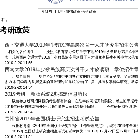
考研网
›
门户
›
研招政策
›
考研政策
订阅
考研政策
西南交通大学2019年少数民族高层次骨干人才研究生招生公
相关的各位考生： 按照《教育部办公厅关于下达2019年少数民族高层次骨干人
求，现将西南交通大学2019年少数民族高层次骨干人才研究生招生有关事宜公告如下 
2019-2-20 14:55
西南大学2019年少数民族高层次骨干人才攻读硕士学位招生章程 
一、培养目标 培养坚定地拥护中国共产党的领导和社会主义制度、坚定地维
务;在本门学科内掌握坚实的基础理论和系统的专门知识，具有从事科学研究、教学 .
2019-2-20 14:54
2019考研：新版系统2步搞定信息填报
以前参加过研招网报的考生都有体会，在往年的网报开始阶段，考生忙于报考
2019年研招初试网报开始，我们将帮大家解决这个问题。 今年研招网报系统优 .
2019-2-20 14:54
贵州省2019年全国硕士研究生招生考试公告
根据教育部《2019年全国硕士研究生招生工作管理规定》，现将2019年全
2019年全国硕士研究生招生考试初试时间为：2018年12月22日至12月23日(每天
2019-2-20 14:54