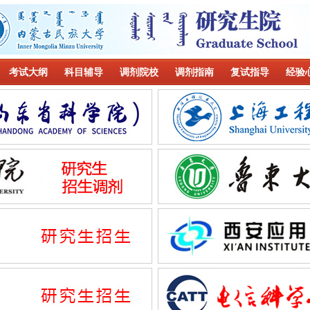
考试大纲
科目辅导
调剂院校
调剂指南
复试指导
经验