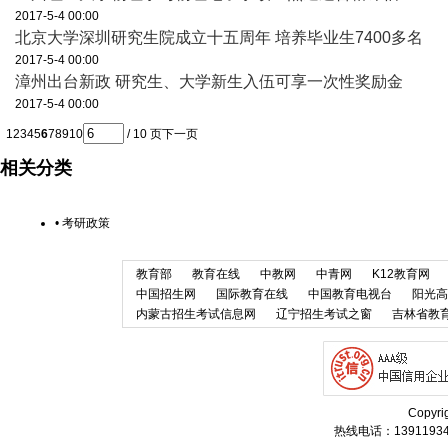
2017-5-4 00:00
北京大学深圳研究生院成立十五周年 培养毕业生7400多名
2017-5-4 00:00
漳州出台新政 研究生、大学新生入伍可享一次性奖励金
2017-5-4 00:00
1
2
3
4
5
6
7
8
9
10
/ 10 页
下一页
相关分类
•
考研政策
教育部
教育在线
中教网
中青网
K12教育网
中国招生网
国际教育在线
中国教育电视台
阳光高
内蒙古招生考试信息网
辽宁招生考试之窗
吉林省教
Copyr
热线电话：13911934