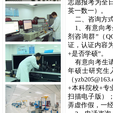
志愿报考为全
英一数一）。
二、咨询方
1、有意向考
剂咨询群”（Q
证，认证内容为
+是否学硕”。
有意向考生请
年硕士研究生
（
yzb205@163.
+本科院校+
扫描电子版）
弄虚作假，一