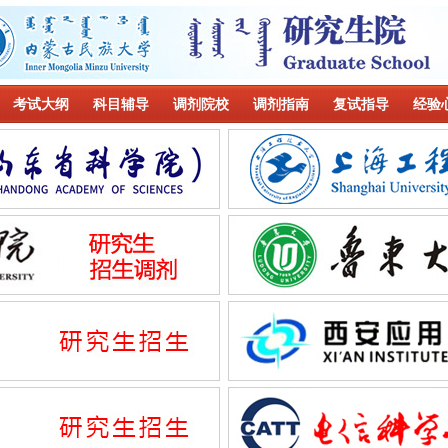
考试大纲
科目辅导
调剂院校
调剂指南
复试指导
经验