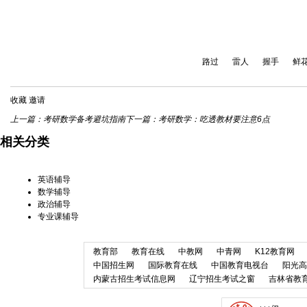
路过
雷人
握手
鲜
收藏
邀请
上一篇：
考研数学备考避坑指南
下一篇：
考研数学：吃透教材要注意6点
相关分类
英语辅导
数学辅导
政治辅导
专业课辅导
教育部
教育在线
中教网
中青网
K12教育网
中国招生网
国际教育在线
中国教育电视台
阳光高
内蒙古招生考试信息网
辽宁招生考试之窗
吉林省教