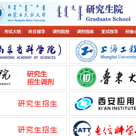
考试大纲
科目辅导
调剂院校
调剂指南
复试指导
经验