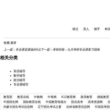
路过
雷人
握手
鲜
收藏
邀请
上一篇：
专业课逆袭做好4点
下一篇：
考研经验：九月考研专业课复习指南
相关分类
英语辅导
数学辅导
政治辅导
专业课辅导
教育部
教育在线
中教网
中青网
K12教育网
新浪教育
搜狐教育
中国招生网
国际教育在线
中国教育电视台
阳光高考
高考资源网
内蒙古招生考试信息网
辽宁招生考试之窗
吉林省教育信息网
中国高考招