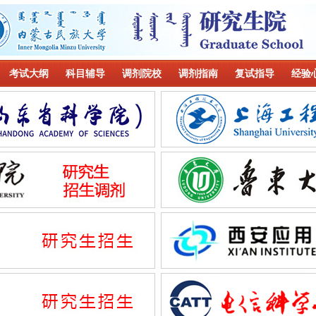
考试大纲
科目辅导
调剂院校
调剂指南
复试指导
经验