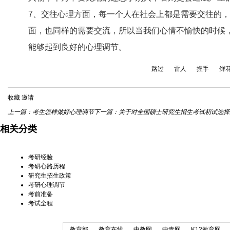
7、交往心理方面，每一个人在社会上都是需要交往的
面，也同样的需要交流，所以当我们心情不愉快的时候
能够起到良好的心理调节。
路过
雷人
握手
鲜
收藏
邀请
上一篇：
考生怎样做好心理调节
下一篇：
关于对全国硕士研究生招生考试初试选择天津市
相关分类
考研经验
考研心路历程
研究生招生政策
考研心理调节
考前准备
考试全程
教育部
教育在线
中教网
中青网
K12教育网