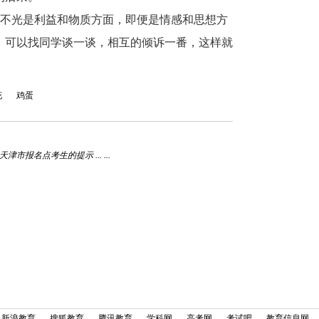
，不光是利益和物质方面，即便是情感和思想方
，可以找同学谈一谈，相互的倾诉一番，这样就
花
鸡蛋
报名点考生的提示 ... ...
新浪教育
搜狐教育
腾讯教育
学科网
高考网
考试吧
教育信息网