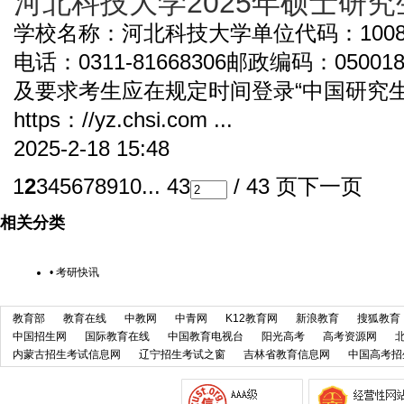
河北科技大学2025年硕士研
学校名称：河北科技大学单位代码：100
电话：0311-81668306邮政编码：05
及要求考生应在规定时间登录“中国研究
https：//yz.chsi.com ...
2025-2-18 15:48
1
2
3
4
5
6
7
8
9
10
... 43
/ 43 页
下一页
相关分类
•
考研快讯
教育部
教育在线
中教网
中青网
K12教育网
新浪教育
搜狐教育
中国招生网
国际教育在线
中国教育电视台
阳光高考
高考资源网
内蒙古招生考试信息网
辽宁招生考试之窗
吉林省教育信息网
中国高考招