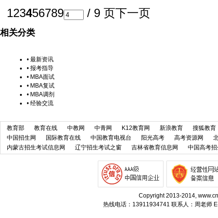
1
2
3
4
5
6
7
8
9
/ 9 页
下一页
相关分类
•
最新资讯
•
报考指导
•
MBA面试
•
MBA复试
•
MBA调剂
•
经验交流
教育部
教育在线
中教网
中青网
K12教育网
新浪教育
搜狐教育
中国招生网
国际教育在线
中国教育电视台
阳光高考
高考资源网
内蒙古招生考试信息网
辽宁招生考试之窗
吉林省教育信息网
中国高考招
Copyright 2013-2014, w
热线电话：13911934741 联系人：周老师 E-m