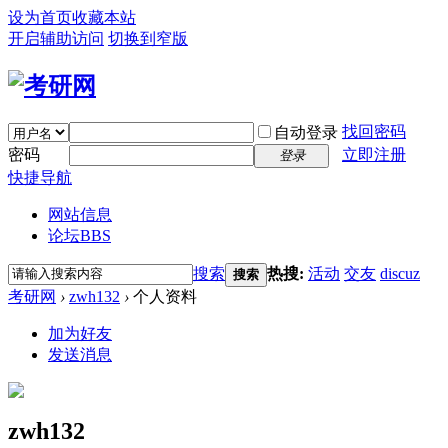
设为首页
收藏本站
开启辅助访问
切换到窄版
找回密码
自动登录
密码
立即注册
登录
快捷导航
网站信息
论坛
BBS
搜索
热搜:
活动
交友
discuz
搜索
考研网
›
zwh132
›
个人资料
加为好友
发送消息
zwh132