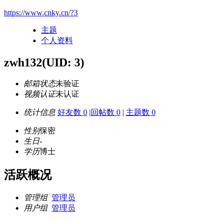
https://www.cnky.cn/?3
主题
个人资料
zwh132
(UID: 3)
邮箱状态
未验证
视频认证
未认证
统计信息
好友数 0
|
回帖数 0
|
主题数 0
性别
保密
生日
-
学历
博士
活跃概况
管理组
管理员
用户组
管理员