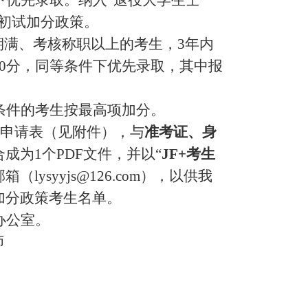
下优先录取。纳入“退役大学生士
初试加分政策。
期满、考核称职以上的考生，
3
年内
0
分，同等条件下优先录取，其中报
。
条件的考生按最高项加分。
申请表（见附件），与
准考证、身
合成为
1
个
PDF
文件，并以“
JF+
考生
邮箱（
lysyyjs@126.com
），以供我
加分政策考生名单。
办公室。
师