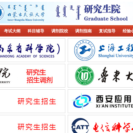
考试大纲
科目辅导
调剂院校
调剂指南
复试指导
经验