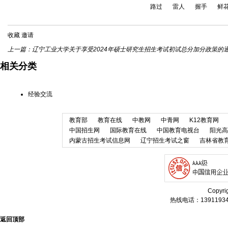
路过
雷人
握手
鲜
收藏
邀请
上一篇：
辽宁工业大学关于享受2024年硕士研究生招生考试初试总分加分政策的通知 ...
相关分类
经验交流
教育部
教育在线
中教网
中青网
K12教育网
中国招生网
国际教育在线
中国教育电视台
阳光高
内蒙古招生考试信息网
辽宁招生考试之窗
吉林省教
Copyr
热线电话：13911934
返回顶部