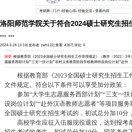
考研网
›
门户
›
经验心得
›
经验交流
›
查看内容
洛阳师范学院关于符合2024硕士研究生
... ...
2024-3-26 13:19
|
发布者:
zwh132
|
查看:
4367
|
评论: 0
摘要
: 根据教育部《2023全国硕士研究生招生工作管理规定》（教学〔2022〕
愿服务西部计划”“三支一扶计划”“农村义务教育阶段学校教师特设岗位计划”“赴外 ...
根据教育部《
2023
全国硕士研究生招生工
文件规定。
符合以下条件可以享受加分政策：
参加“大学生志愿服务西部计划”“三支一扶
设岗位计划”“赴外汉语教师志愿者”等项目服
全国硕士研究生招生考试的，初试总分加
10
分
高校学生应征入伍服现役退役，达到报考