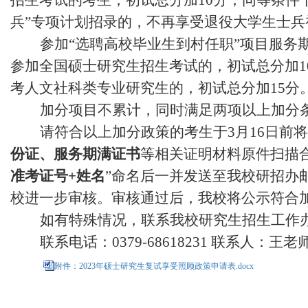
招生考试的考生，初试总分加
10
分，同等条件
兵”专项计划招录的，不再享受退役大学生士兵
参加“选聘高校毕业生到村任职”项目服务
参加全国硕士研究生招生考试的，初试总分加
1
考人文社科类专业研究生的，初试总分加
15
分
加分项目不累计，同时满足两项以上加分
请符合以上加分政策的考生于
3
月
16日
前将
份证、服务期满证书
等相关证明材料原件扫描
准考证号
+
姓名
”命名后一并发送至我校研招办
校进一步审核。审核通过后，我校将公示符合
如有特殊情况，联系我校研究生招生工作
联系电话：
0379-68618231
联系人：王老
附件：2023年硕士研究生复试享受照顾政策申请表.docx